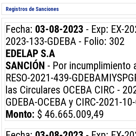
Registros
de Sanciones
Fecha:
03-08-2023
- Exp: EX-2
2023-133-GDEBA - Folio: 302
EDELAP S.A
SANCIÓN
- Por incumplimiento a
RESO-2021-439-GDEBAMIYSPGP co
las Circulares OCEBA CIRC - 2
GDEBA-OCEBA y CIRC-2021-10
Monto:
$ 46.665.009,49
Fecha:
03-08-2023
- Exp: EX-2