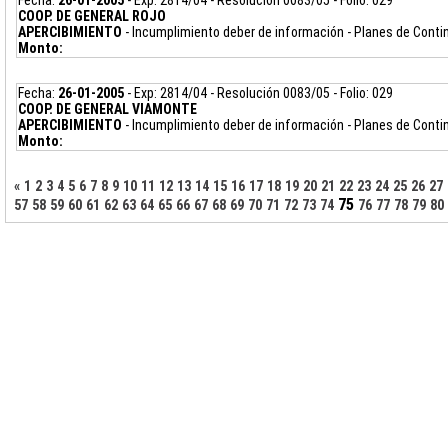
Fecha:
26-01-2005
- Exp: 2814/04 - Resolución 0083/05 - Folio: 029
COOP. DE GENERAL ROJO
APERCIBIMIENTO
- Incumplimiento deber de información - Planes de Cont
Monto:
Fecha:
26-01-2005
- Exp: 2814/04 - Resolución 0083/05 - Folio: 029
COOP. DE GENERAL VIAMONTE
APERCIBIMIENTO
- Incumplimiento deber de información - Planes de Cont
Monto:
«
1
2
3
4
5
6
7
8
9
10
11
12
13
14
15
16
17
18
19
20
21
22
23
24
25
26
27
75
57
58
59
60
61
62
63
64
65
66
67
68
69
70
71
72
73
74
76
77
78
79
80