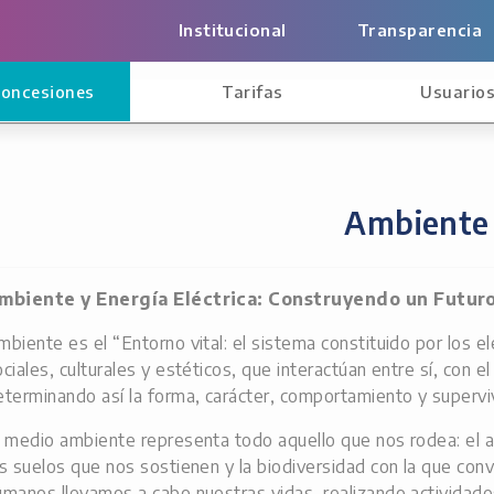
Institucional
Transparencia
oncesiones
Tarifas
Usuario
Ambiente
mbiente y Energía Eléctrica: Construyendo un Futur
mbiente es el “Entorno vital: el sistema constituido por los e
ociales, culturales y estéticos, que interactúan entre sí, con e
eterminando así la forma, carácter, comportamiento y super
l medio ambiente representa todo aquello que nos rodea: el 
os suelos que nos sostienen y la biodiversidad con la que con
umanos llevamos a cabo nuestras vidas, realizando actividades 