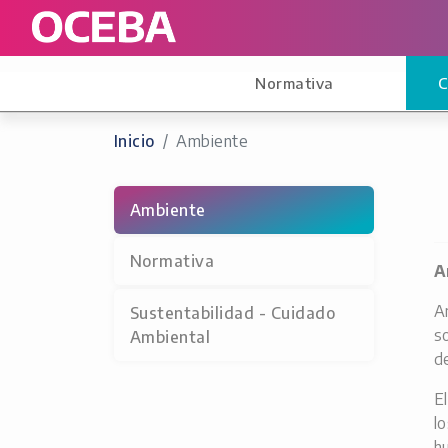
Normativa
C
Inicio
Ambiente
Ambiente
Normativa
A
A
Sustentabilidad - Cuidado
s
Ambiental
d
E
l
h