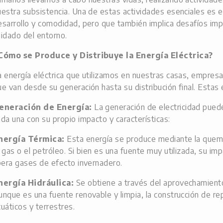
uestra subsistencia. Una de estas actividades esenciales es el
esarrollo y comodidad, pero que también implica desafíos imp
uidado del entorno.
Cómo se Produce y Distribuye la Energía Eléctrica?
a energía eléctrica que utilizamos en nuestras casas, empresa
ue van desde su generación hasta su distribución final. Estas 
eneración de Energía:
La generación de electricidad pued
ada una con su propio impacto y características:
nergía Térmica:
Esta energía se produce mediante la quema
l gas o el petróleo. Si bien es una fuente muy utilizada, su i
ibera gases de efecto invernadero.
nergía Hidráulica:
Se obtiene a través del aprovechamiento
unque es una fuente renovable y limpia, la construcción de 
cuáticos y terrestres.