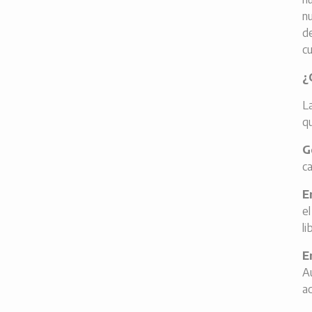
n
d
c
¿
L
q
G
c
E
e
l
E
A
a