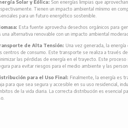
nergía Solar y Eólica:
Son energías limpias que aprovechan l
espectivamente. Tienen un impacto ambiental mínimo en comp
senciales para un futuro energético sostenible.
iomasa:
Esta fuente aprovecha desechos orgánicos para gene
s una alternativa renovable con un impacto ambiental modera
ransporte de Alta Tensión:
Una vez generada, la energía 
os centros de consumo. Este transporte se realiza a través de
inimizar las pérdidas de energía en el trayecto. Este proceso 
egura para evitar riesgos para el medio ambiente y las person
istribución para el Uso Final:
Finalmente, la energía es t
aja para que sea segura y accesible en su uso residencial, indu
mbitos de la vida diaria. La correcta distribución es esencial p
so.